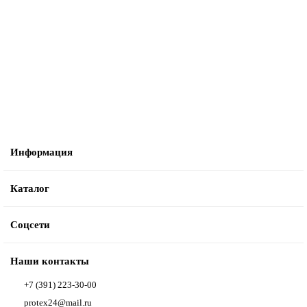
Техпластина 1 мм МБС-С 2Н (шир. 1200 мм) ГОСТ 7338-90 (кг)
МБС
151р.
Купить
Информация
Каталог
Соцсети
Наши контакты
+7 (391) 223-30-00
protex24@mail.ru