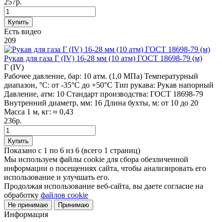
257р.
Купить
Есть видео
209
Рукав для газа Г (IV) 16-28 мм (10 атм) ГОСТ 18698-79 (м)
Г (IV)
Рабочее давление, бар:
10 атм. (1,0 МПа)
Температурный
диапазон, °C:
от -35°С до +50°С
Тип рукава:
Рукав напорный
Давление, атм:
10
Стандарт производства:
ГОСТ 18698-79
Внутренний диаметр, мм:
16
Длина бухты, м:
от 10 до 20
Масса 1 м, кг:
≈ 0,43
236р.
Купить
Показано с 1 по 6 из 6 (всего 1 страниц)
Мы используем файлы cookie для сбора обезличенной
информации о посещениях сайта, чтобы анализировать его
использование и улучшать его.
Продолжая использование веб-сайта, вы даете согласие на
обработку
файлов cookie
Не принимаю
Принимаю
Информация