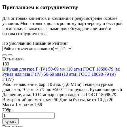
Приглашаем к сотрудничеству
Для оптовых клиентов и компаний предусмотрены особые
условия. Мы готовы к долгосрочному партнерству и быстрой
логистике. Свяжитесь с нами для обсуждения деталей и
начала сотрудничества.
По умолчанию
Название
Рейтинг
Есть видео
180
Рукав для газа Г (IV) 50-69 мм (10 атм) ГОСТ 18698-79 (м)
Г (IV)
Рабочее давление, бар:
10 атм. (1,0 МПа)
Температурный
диапазон, °C:
от -35°С до +50°С
Тип рукава:
Рукав напорный
Давление, атм:
10
Стандарт производства:
ГОСТ 18698-79
Внутренний диаметр, мм:
50
Длина бухты, м:
от 10 до 20
Масса 1 м, кг:
≈ 1,66
708р.
Купить
Есть видео