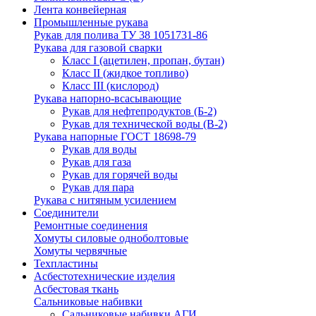
Лента конвейерная
Промышленные рукава
Рукав для полива ТУ 38 1051731-86
Рукава для газовой сварки
Класс I (ацетилен, пропан, бутан)
Класс II (жидкое топливо)
Класс III (кислород)
Рукава напорно-всасывающие
Рукав для нефтепродуктов (Б-2)
Рукав для технической воды (В-2)
Рукава напорные ГОСТ 18698-79
Рукав для воды
Рукав для газа
Рукав для горячей воды
Рукав для пара
Рукава с нитяным усилением
Соединители
Ремонтные соединения
Хомуты силовые одноболтовые
Хомуты червячные
Техпластины
Асбестотехнические изделия
Асбестовая ткань
Сальниковые набивки
Сальниковые набивки АГИ