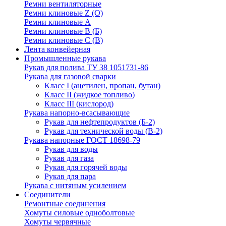
Ремни вентиляторные
Ремни клиновые Z (О)
Ремни клиновые А
Ремни клиновые В (Б)
Ремни клиновые С (В)
Лента конвейерная
Промышленные рукава
Рукав для полива ТУ 38 1051731-86
Рукава для газовой сварки
Класс I (ацетилен, пропан, бутан)
Класс II (жидкое топливо)
Класс III (кислород)
Рукава напорно-всасывающие
Рукав для нефтепродуктов (Б-2)
Рукав для технической воды (В-2)
Рукава напорные ГОСТ 18698-79
Рукав для воды
Рукав для газа
Рукав для горячей воды
Рукав для пара
Рукава с нитяным усилением
Соединители
Ремонтные соединения
Хомуты силовые одноболтовые
Хомуты червячные