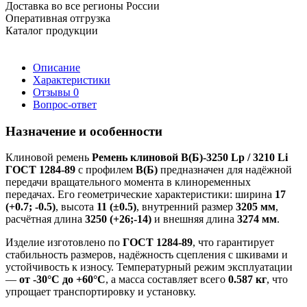
Доставка во все регионы России
Оперативная отгрузка
Каталог продукции
Описание
Характеристики
Отзывы
0
Вопрос-ответ
Назначение и особенности
Клиновой ремень
Ремень клиновой В(Б)-3250 Lp / 3210 Li
ГОСТ 1284-89
с профилем
В(Б)
предназначен для надёжной
передачи вращательного момента в клиноременных
передачах. Его геометрические характеристики: ширина
17
(+0.7; -0.5)
, высота
11 (±0.5)
, внутренний размер
3205 мм
,
расчётная длина
3250 (+26;-14)
и внешняя длина
3274 мм
.
Изделие изготовлено по
ГОСТ 1284-89
, что гарантирует
стабильность размеров, надёжность сцепления с шкивами и
устойчивость к износу. Температурный режим эксплуатации
—
от -30°C до +60°C
, а масса составляет всего
0.587 кг
, что
упрощает транспортировку и установку.