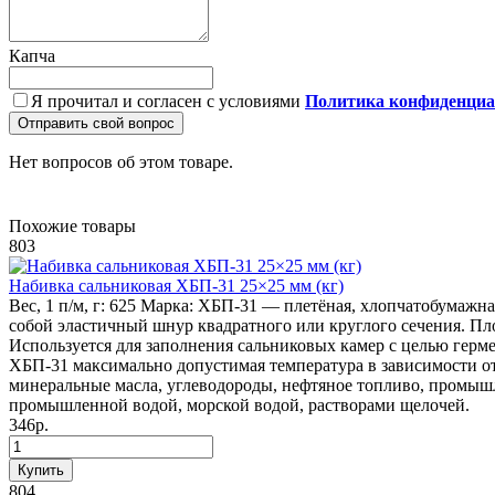
Капча
Я прочитал и согласен с условиями
Политика конфиденциа
Отправить свой вопрос
Нет вопросов об этом товаре.
Похожие товары
803
Набивка сальниковая ХБП-31 25×25 мм (кг)
Вес, 1 п/м, г:
625
Марка:
ХБП-31 — плетёная, хлопчатобумажна
собой эластичный шнур квадратного или круглого сечения.
Пло
Используется для заполнения сальниковых камер с целью ге
ХБП-31 максимально допустимая температура в зависимости от 
минеральные масла, углеводороды, нефтяное топливо, промыш
промышленной водой, морской водой, растворами щелочей.
346р.
Купить
804