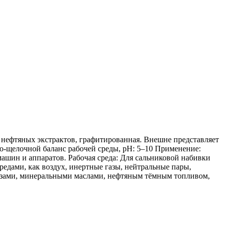
нефтяных экстрактов, графитированная. Внешне представляет
-щелочной баланс рабочей среды, pH:
5–10
Применение:
ашин и аппаратов.
Рабочая среда:
Для сальниковой набивки
едами, как воздух, инертные газы, нейтральные пары,
газами, минеральными маслами, нефтяным тёмным топливом,