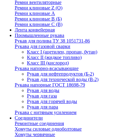
Ремни вентиляторные
Ремни клиновые Z (О)
Ремни клиновые А
Ремни клиновые В (Б)
Ремни клиновые С (В)
Лента конвейерная
Промышленные рукава
Рукав для полива ТУ 38 1051731-86
Рукава для газовой сварки
Класс I (ацетилен, пропан, бутан)
Класс II (жидкое топливо)
Класс III (кислород)
Рукава напорно-всасывающие
Рукав для нефтепродуктов (Б-2)
Рукав для технической воды (В-2)
Рукава напорные ГОСТ 18698-79
Рукав для воды
Рукав для газа
Рукав для горячей воды
Рукав для пара
Рукава с нитяным усилением
Соединители
Ремонтные соединения
Хомуты силовые одноболтовые
Хомуты червячные