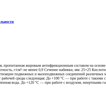
льности
я, пропитанная жировым антифрикционным составом на основе 
тность, г/см³:
не менее 0,9
Сечение набивки, мм:
25×25
Кислотно
рметизации подвижных и малоподвижных соединений различных м
рабочей среды следующая: До +100 °С — при работе с такими ср
ленная вода. До +120 °С — при работе с воздухом, инертными 