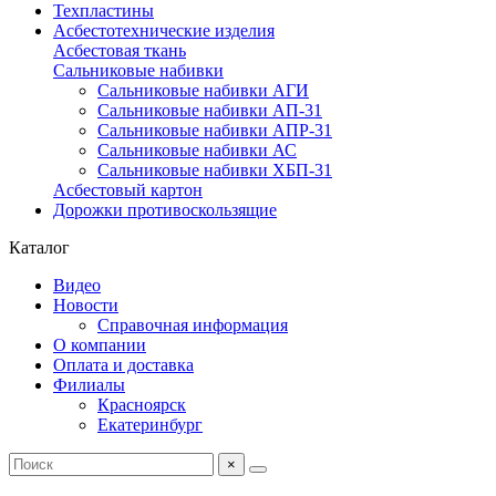
Техпластины
Асбестотехнические изделия
Асбестовая ткань
Сальниковые набивки
Сальниковые набивки АГИ
Сальниковые набивки АП-31
Сальниковые набивки АПР-31
Сальниковые набивки АС
Сальниковые набивки ХБП-31
Асбестовый картон
Дорожки противоскользящие
Каталог
Видео
Новости
Справочная информация
О компании
Оплата и доставка
Филиалы
Красноярск
Екатеринбург
×