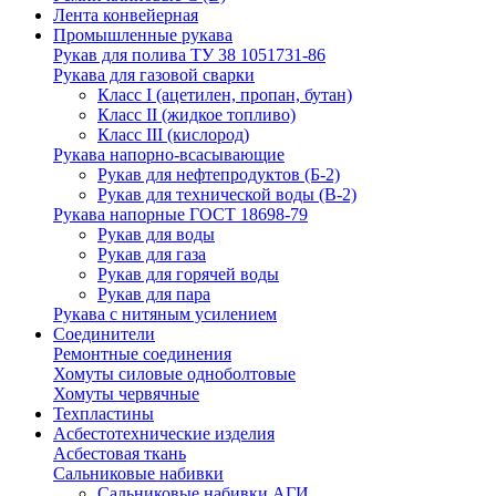
Лента конвейерная
Промышленные рукава
Рукав для полива ТУ 38 1051731-86
Рукава для газовой сварки
Класс I (ацетилен, пропан, бутан)
Класс II (жидкое топливо)
Класс III (кислород)
Рукава напорно-всасывающие
Рукав для нефтепродуктов (Б-2)
Рукав для технической воды (В-2)
Рукава напорные ГОСТ 18698-79
Рукав для воды
Рукав для газа
Рукав для горячей воды
Рукав для пара
Рукава с нитяным усилением
Соединители
Ремонтные соединения
Хомуты силовые одноболтовые
Хомуты червячные
Техпластины
Асбестотехнические изделия
Асбестовая ткань
Сальниковые набивки
Сальниковые набивки АГИ